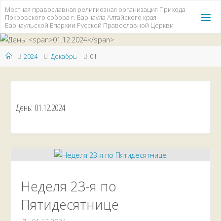
Перейти
Местная православная религиозная организация Прихода
Покровского собора г. Барнаула Алтайского края
к
Барнаульской Епархии Русской Православной Церкви
содержимому
Главная
2024
Декабрь
01
День:
01.12.2024
Неделя 23-я по
Пятидесятнице