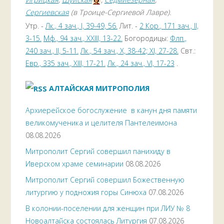
Сергиевская
(в Троице-Сергиевой Лавре).
Утр. -
Лк., 4 зач., I, 39-49, 56.
Лит. -
2 Кор., 171 зач., II,
3-15.
Мф., 94 зач., XXIII, 13-22.
Богородицы:
Флп.,
240 зач., II, 5-11.
Лк., 54 зач., X, 38-42; XI, 27-28.
Свт.:
Евр., 335 зач., XIII, 17-21.
Лк., 24 зач., VI, 17-23
.
АЛТАЙСКАЯ МИТРОПОЛИЯ
Архиерейское богослужение в канун дня памяти
великомученика и целителя Пантелеимона
08.08.2026
Митрополит Сергий совершил панихиду в
Иверском храме семинарии
08.08.2026
Митрополит Сергий совершил Божественную
литургию у подножия горы Синюха
07.08.2026
В колонии-поселении для женщин при ЛИУ № 8
Новоалтайска состоялась Литургия
07.08.2026