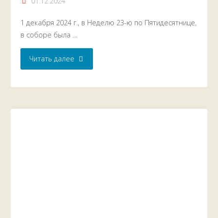
01.12.2024
1 декабря 2024 г., в Неделю 23-ю по Пятидесятнице,
в соборе была …
"Неделя
Читать далее
23-
я
по
Пятидесятнице"