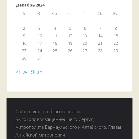
Декабрь 2024
Пн
Вт
Ср
Чт
Пт
Сб
Вс
1
2
3
4
5
6
7
8
9
10
11
12
13
14
15
16
17
18
19
20
21
22
23
24
25
26
27
28
29
30
31
« Ноя
Янв »
Сайт создан по благословению
Высокопреосвященнейшего Сергия,
митрополита Барнаульского и Алтайского, Главы
Алтайской митрополии