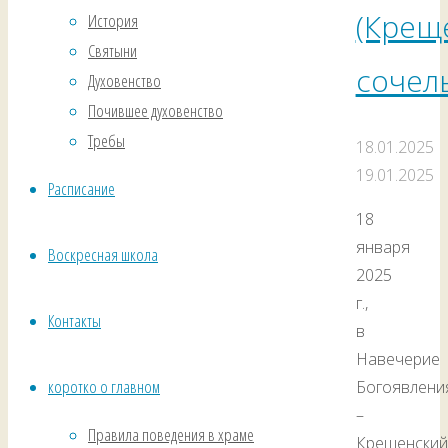
(Крещ
История
Святыни
сочел
Духовенство
Почившее духовенство
Требы
18.01.2025
19.01.2025
Расписание
18
января
Воскресная школа
2025
г.,
Контакты
в
Навечерие
коротко о главном
Богоявлени
–
Правила поведения в храме
Крещенский