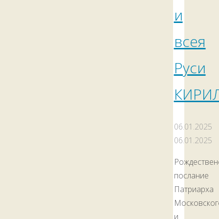
и
всея
Руси
КИРИ
06.01.2025
06.01.2025
Рождествен
послание
Патриарха
Московског
и