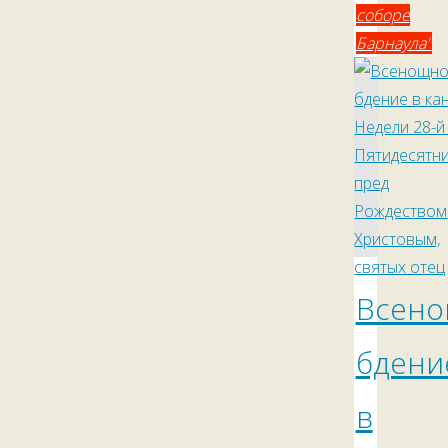
соборе
Барнаула"
Всен
бдени
в