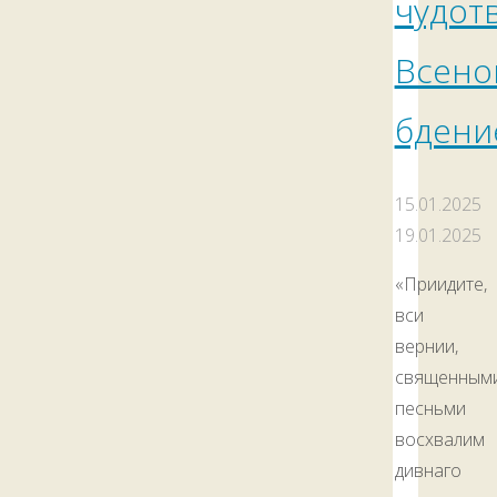
чудот
Всен
бдени
15.01.2025
19.01.2025
«Приидите,
вси
вернии,
священным
песньми
восхвалим
дивнаго