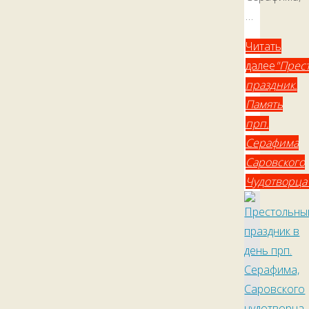
…
Читать
далее
"Прес
праздник.
Память
прп.
Серафима
Саровского
Чудотворца