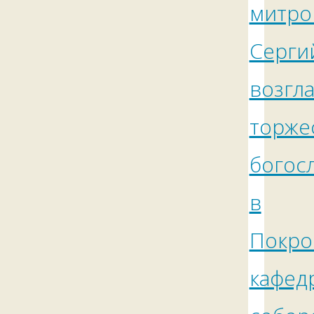
митро
Серги
возгл
торже
богос
в
Покро
кафед