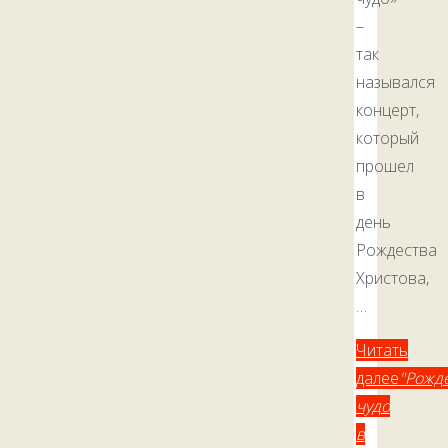
–
так
назывался
концерт,
который
прошел
в
день
Рождества
Христова,
…
Читать
далее
"Рожд
чудо
в