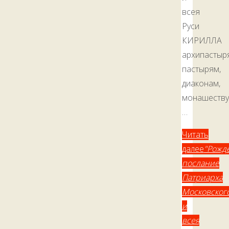
всея
Руси
КИРИЛЛА
архипастыр
пастырям,
диаконам,
монашеств
…
Читать
далее
"Рожд
послание
Патриарха
Московског
и
всея