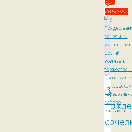
Руси
КИРИЛЛА"
В
Рожде
сочел