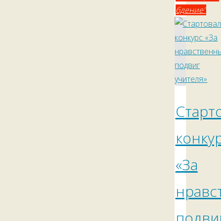
бдение"
Старт
конку
«За
нравс
подви