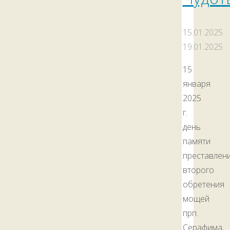
15.01.2025
19.01.2025
15
января
2025
г.
день
памяти
преставлени
второго
обретения
мощей
прп.
Серафима,