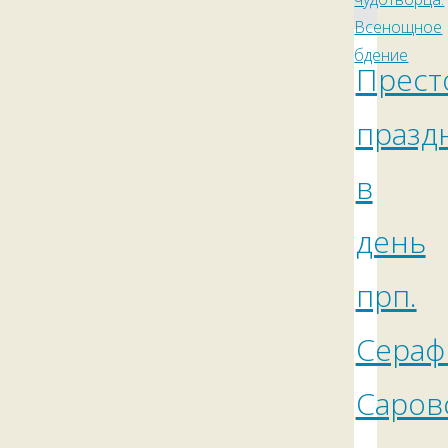
Прест
празд
в
день
прп.
Сераф
Саров