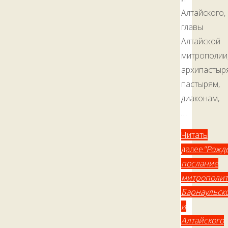
Алтайского,
главы
Алтайской
митрополии
архипастыр
пастырям,
диаконам,
…
Читать
далее
"Рожд
послание
митрополит
Барнаульск
и
Алтайского