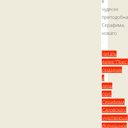
в
чудесех
преподобна
Серафима,
новаго
…
Читать
далее
"Прес
праздник
в
день
прп.
Серафима,
Саровского
чудотворца.
Всенощное