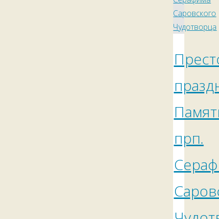
Прест
празд
Памят
прп.
Сераф
Саров
Чудот