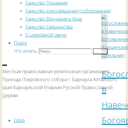
Таинство Покаяния
Таинство елеосвящения (соборования)
Таинство Венчания и брак
Таинство Священства
О церковной свече
Поиск
Что искать:
Поиск
Богос
Местная православная религиозная организация
Прихода Покровского собора г. Барнаула Алтайского
в
края Барнаульской Епархии Русской Православной
Церкви
Навеч
Богоя
Собор