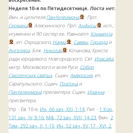
Неделя 10-я по Пятидесятнице.
Поста нет.
Вмч. и целителя
Пантелеимона
. Прп.
Германа
Аляскинского. Прп.
Анфисы
исп.,
игумении и 90 сестер ее. Равноапп.
Климента
, еп. Охридского,
Наума
,
Саввы
,
Горазда
и
Ангеляра
. Блж.
Николая
Кочанова, Христа
ради юродивого, Новгородского. Свт.
Иоасафа
,
митр. Московского и всея Руси.
Собор
Смоленских святых
. Сщмч.
Амвросия
, еп.
Сарапульского. Сщмч.
Платона
и
Пантелеимона
пресвитера. Сщмч.
Иоанна
пресвитера.
Утр. - Ев. 10-е,
Ин., 66 зач., XXI, 1-14.
Лит. -
1 Кор.,
131 зач., IV, 9-16.
Мф., 72 зач., XVII, 14-23.
Вмч.:
2
Тим., 292 зач., II, 1-10.
Ин., 52 зач., XV, 17 - XVI, 2.