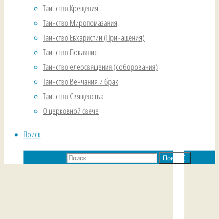
Таинство Крещения
Таинство Миропомазания
Таинство Евхаристии (Причащения)
Таинство Покаяния
Таинство елеосвящения (соборования)
Таинство Венчания и брак
Таинство Священства
О церковной свече
Поиск
Что искать:
Поиск