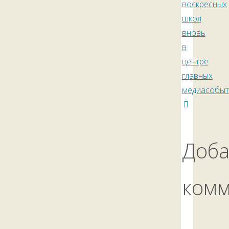
воскресных
школ
вновь
в
центре
главных
медиасобыт
Доба
ком