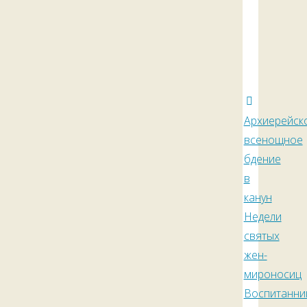
Архиерейск
всенощное
бдение
в
канун
Недели
святых
жен-
мироносиц
Воспитанни