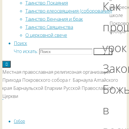
Как
Таинство Покаяния
воскрес
Таинство елеосвящения (соборования)
школе
Таинство Венчания и брак
про
Покровс
Таинство Священства
собора
О церковной свече
урок
Поиск
Что искать:
Поиск
Зако
Местная православная религиозная организация
Прихода Покровского собора г. Барнаула Алтайского
Божь
края Барнаульской Епархии Русской Православной
Церкви
в
Собор