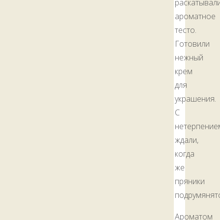
раскатывал
ароматное
тесто.
Готовили
нежный
крем
для
украшения.
С
нетерпение
ждали,
когда
же
пряники
подрумянятс
Ароматом