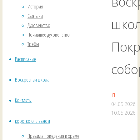
воск
История
Святыни
шко
Духовенство
Почившее духовенство
Покр
Требы
Расписание
собо
Воскресная школа
Контакты
04.05.2026
10.05.2026
коротко о главном
Правила поведения в храме