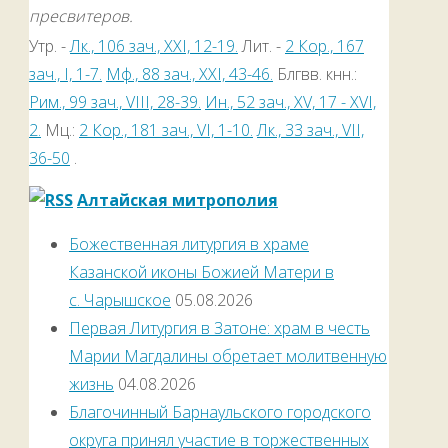
пресвитеров.
Утр. -
Лк., 106 зач., XXI, 12-19.
Лит. -
2 Кор., 167
зач., I, 1-7.
Мф., 88 зач., XXI, 43-46.
Блгвв. кнн.:
Рим., 99 зач., VIII, 28-39.
Ин., 52 зач., XV, 17 - XVI,
2.
Мц.:
2 Кор., 181 зач., VI, 1-10.
Лк., 33 зач., VII,
36-50
.
Алтайская митрополия
Божественная литургия в храме
Казанской иконы Божией Матери в
с. Чарышское
05.08.2026
Первая Литургия в Затоне: храм в честь
Марии Магдалины обретает молитвенную
жизнь
04.08.2026
Благочинный Барнаульского городского
округа принял участие в торжественных