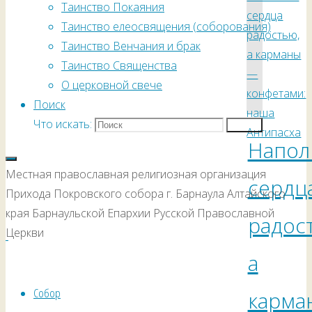
Таинство Покаяния
Таинство елеосвящения (соборования)
Таинство Венчания и брак
Таинство Священства
О церковной свече
Поиск
Что искать:
Поиск
Напол
Местная православная религиозная организация
сердц
Прихода Покровского собора г. Барнаула Алтайского
края Барнаульской Епархии Русской Православной
радос
Церкви
а
Собор
карма