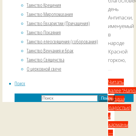
благослове
Таинство Крещения
день
Таинство Миропомазания
Антипасхи,
Таинство Евхаристии (Причащения)
именуемый
Таинство Покаяния
в
Таинство елеосвящения (соборования)
народе
Таинство Венчания и брак
Красной
Таинство Священства
горкою,
…
О церковной свече
Читать
Поиск
далее
"Напо
Что искать:
сердца
Поиск
радостью,
а
карманы
—