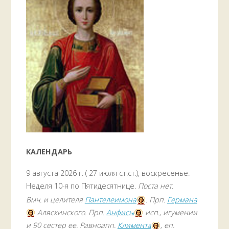
праздник
с
хороводами"
КАЛЕНДАРЬ
9 августа 2026 г. ( 27 июля ст.ст.), воскресенье.
Неделя 10-я по Пятидесятнице.
Поста нет.
Вмч. и целителя
Пантелеимона
. Прп.
Германа
Аляскинского. Прп.
Анфисы
исп., игумении
и 90 сестер ее. Равноапп.
Климента
, еп.