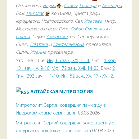
Охридского,
Наума
,
Саввы
,
Горазда
и
Ангеляра
.
Блж.
Николая
Кочанова, Христа ради
юродивого, Новгородского. Свт.
Иоасафа
, митр.
Московского и всея Руси.
Собор Смоленских
святых
. Сщмч.
Амвросия
, еп. Сарапульского.
Сщмч.
Платона
и
Пантелеимона
пресвитера.
Сщмч.
Иоанна
пресвитера.
Утр. - Ев. 10-е,
Ин., 66 зач., XXI, 1-14.
Лит. -
1 Кор.,
131 зач., IV, 9-16.
Мф., 72 зач., XVII, 14-23.
Вмч.:
2
Тим., 292 зач., II, 1-10.
Ин., 52 зач., XV, 17 - XVI, 2.
АЛТАЙСКАЯ МИТРОПОЛИЯ
Митрополит Сергий совершил панихиду в
Иверском храме семинарии
08.08.2026
Митрополит Сергий совершил Божественную
литургию у подножия горы Синюха
07.08.2026