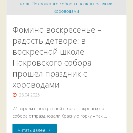
церковнославянском
языке
Фомино воскресенье –
«Глаголь»,
радость детворе: в
посвященный
воскресной школе
35-
Покровского собора
тилетию
прошел праздник с
хороводами
образования
28.04.2025
воскресной
школы
27 апреля в воскресной школе Покровского
собора отпраздновали Красную горку – так …
Покровского
"Фомино
Читать далее