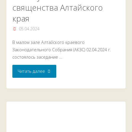
священства Алтайского
края
05.04.2024
В малом зале Алтайского краевого
Законодательного Собрания (АКЗС) 02.04.2024 г.
состоялось заседание …
"В
Читать далее
АКЗС
состоялся
круглый
стол