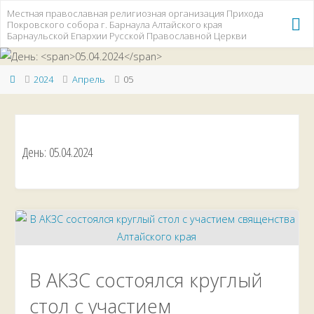
Перейти
Местная православная религиозная организация Прихода
Покровского собора г. Барнаула Алтайского края
к
Барнаульской Епархии Русской Православной Церкви
содержимому
Главная
2024
Апрель
05
День:
05.04.2024
В АКЗС состоялся круглый
стол с участием