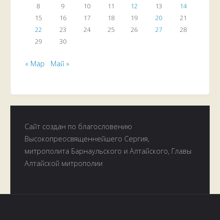
8
9
10
11
12
13
14
15
16
17
18
19
20
21
22
23
24
25
26
27
28
29
30
« Мар
Май »
Сайт создан по благословению
Высокопреосвященнейшего Сергия,
митрополита Барнаульского и Алтайского, Главы
Алтайской митрополии