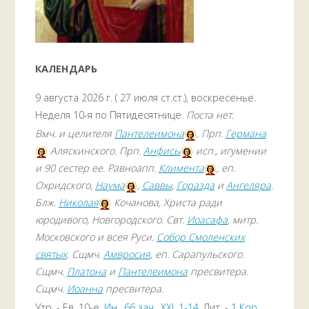
КАЛЕНДАРЬ
9 августа 2026 г. ( 27 июля ст.ст.), воскресенье.
Неделя 10-я по Пятидесятнице.
Поста нет.
Вмч. и целителя
Пантелеимона
. Прп.
Германа
Аляскинского. Прп.
Анфисы
исп., игумении
и 90 сестер ее. Равноапп.
Климента
, еп.
Охридского,
Наума
,
Саввы
,
Горазда
и
Ангеляра
.
Блж.
Николая
Кочанова, Христа ради
юродивого, Новгородского. Свт.
Иоасафа
, митр.
Московского и всея Руси.
Собор Смоленских
святых
. Сщмч.
Амвросия
, еп. Сарапульского.
Сщмч.
Платона
и
Пантелеимона
пресвитера.
Сщмч.
Иоанна
пресвитера.
Утр. - Ев. 10-е,
Ин., 66 зач., XXI, 1-14.
Лит. -
1 Кор.,