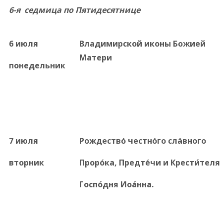
6-я седмица по Пятидесятнице
6 июля
Владимирской иконы Божией
Матери
понедельник
7 июля
Рождествó честнóго слáвного
вторник
Прорóка, Предтéчи и Крести́теля
Госпóдня Иоáнна.