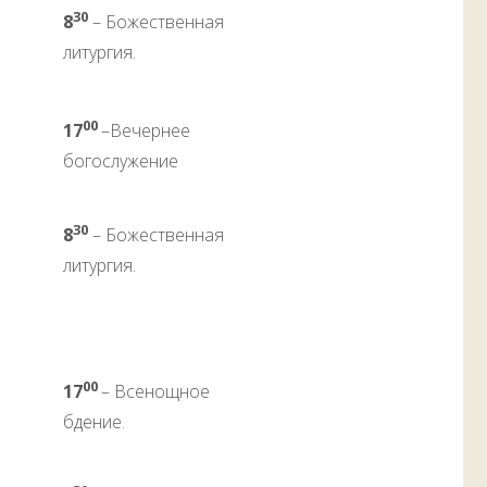
30
8
– Божественная
литургия.
00
17
–Вечернее
богослужение
30
8
– Божественная
литургия.
00
17
– Всенощное
бдение.