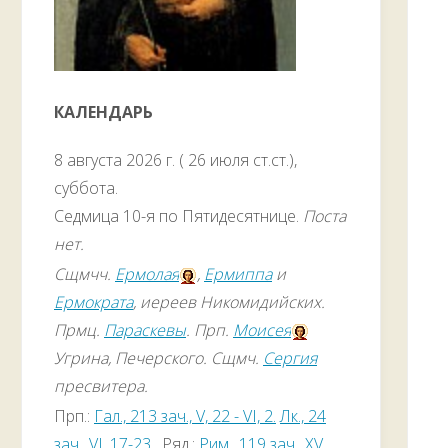
КАЛЕНДАРЬ
8 августа 2026 г. ( 26 июля ст.ст.),
суббота.
Седмица 10-я по Пятидесятнице.
Поста
нет.
Сщмчч.
Ермолая
,
Ермиппа
и
Ермократа
, иереев Никомидийских.
Прмц.
Параскевы
. Прп.
Моисея
Угрина, Печерского. Сщмч.
Сергия
пресвитера.
Прп.:
Гал., 213 зач., V, 22 - VI, 2.
Лк., 24
зач., VI, 17-23
. Ряд.:
Рим., 119 зач., XV,