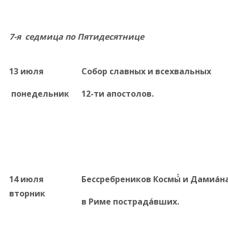
7-я седмица по Пятидесятнице
13 июля
Собор славных и всехвальных
понедельник
12-ти апостолов.
14 июля
Бессребреников Космы́́ и
Дамиáн
вторник
в
Риме
пострада́вших.