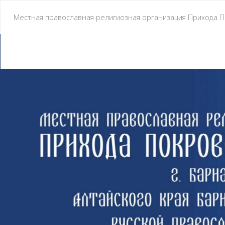
Местная православная религиозная организация Прихода По