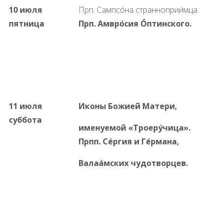
10 июля
Прп. Сампсóна странноприи́мца.
пятница
Прп. Амврóсия
Óптинского.
11 июля
Иконы Божией Матери,
суббота
именуемой «Троерýчица».
Прпп. Сéргия
и
Гéрмана,
Валаáмских
чудотворцев.