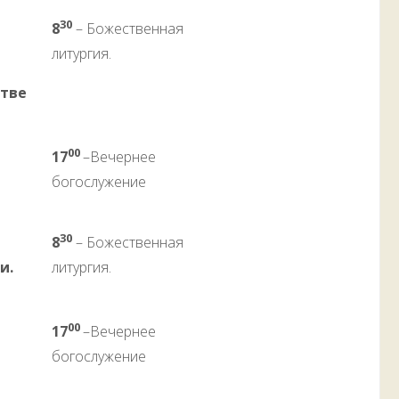
30
8
– Божественная
литургия.
стве
00
17
–Вечернее
богослужение
30
8
– Божественная
и.
литургия.
00
17
–Вечернее
богослужение