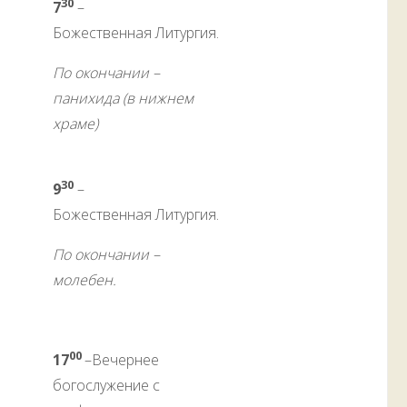
30
7
–
Божественная Литургия.
По окончании –
панихида (в нижнем
храме)
30
9
–
Божественная Литургия.
По окончании –
молебен.
00
17
–Вечернее
богослужение с