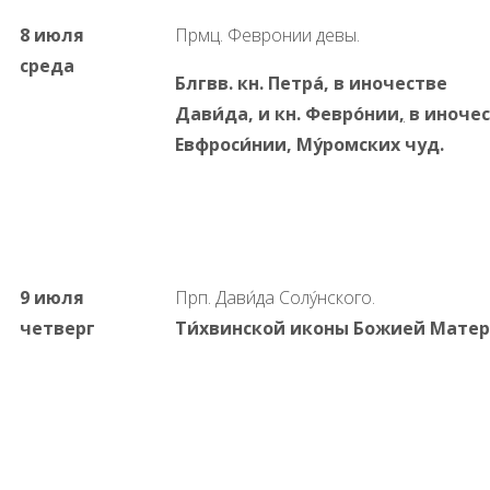
8 июля
Прмц. Февронии девы.
среда
Блгвв. кн. Петрá, в иночестве
Дави́да, и кн. Феврóнии
,
в иноче
Евфроси́нии, Мýромских
чуд.
9 июля
Прп. Дави́да Солýнского.
четверг
Ти́хвинской
иконы
Божией
Матер