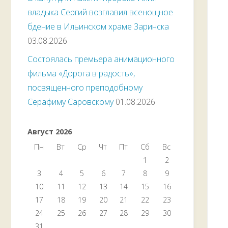
владыка Сергий возглавил всенощное
бдение в Ильинском храме Заринска
03.08.2026
Состоялась премьера анимационного
фильма «Дорога в радость»,
посвященного преподобному
Серафиму Саровскому
01.08.2026
Август 2026
Пн
Вт
Ср
Чт
Пт
Сб
Вс
1
2
3
4
5
6
7
8
9
10
11
12
13
14
15
16
17
18
19
20
21
22
23
24
25
26
27
28
29
30
31