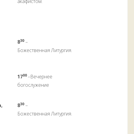
акафистом.
30
8
–
Божественная Литургия.
00
17
–Вечернее
богослужение
30
а,
8
–
Божественная Литургия.