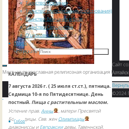
Таинство Покаяния
Таинство елеосвящения (соборования)
Таинство Венчания и брак
Таинство Священства
О церковной свече
Поиск
Что искать:
Поиск
Сайт со
Местная православная религиозная организация Прихода
Алтайс
КАЛЕНДАРЬ
Вернут
7 августа 2026 г. ( 25 июля ст.ст.), пятница.
©2024 
Седмица 10-я по Пятидесятнице. День
постный.
Пища с растительным маслом.
Успение прав.
Анны
, матери Пресвятой
Богородицы. Свв. жен
Олимпиады
Собор
диакониссы и
Евпраксии
девы, Тавеннской.