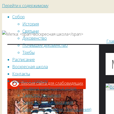
Перейти к содержимому
Собор
История
Святыни
Духовенство
Гла
Почившее духовенство
Требы
Расписание
Воскресная школа
Контакты
коротко о главном
Версия сайта для слабовидящих
Правила поведения в храме
Таинство Крещения
Таинство Миропомазания
Таинство Евхаристии (Причащения)