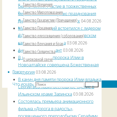
Таинство Крещения
округа принял участие в торжественных
Таинство Миропомазания
мероприятиях по случаю празднования
Таинство Евхаристии (Причащения)
Дня Воздушно-десантных войск
04.08.2026
Таинство Покаяния
Митрополит Сергий встретился с лидером
ЛДПР Леонидом Слуцким в Покровском
Таинство елеосвящения (соборования)
кафедральном Барнаула
03.08.2026
Таинство Венчания и брак
Анимационный десант
03.08.2026
Таинство Священства
В храме-часовне пророка Илии в
О церковной свече
Новоалтайске совершена Божественная
Поиск
литургия
03.08.2026
В канун дня памяти пророка Илии владыка
Что искать:
Поиск
Сергий возглавил всенощное бдение в
Ильинском храме Заринска
03.08.2026
Состоялась премьера анимационного
фильма «Дорога в радость»,
посвященного преподобному Серафиму