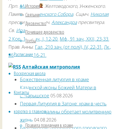
История
Прп.
Макария
Желтоводского, Унженского.
Память
V Вселенского Собора
. Сщмч.
Николая
Святыни
пресвитера. Сщмч.
Александра
пресвитера.
Духовенство
Св.
Ираиды
исп.
Почившее духовенство
2 Кор., 169 зач., I, 12-20.
Мф., 91 зач., XXII, 23-33.
Требы
Прав. Анны:
Гал., 210 зач. (от полу́), IV, 22-31.
Лк.,
Расписание
36 зач., VIII, 16-21.
Алтайская митрополия
Воскресная школа
Божественная литургия в храме
Казанской иконы Божией Матери в
Контакты
с. Чарышское
05.08.2026
Первая Литургия в Затоне: храм в честь
коротко о главном
Марии Магдалины обретает молитвенную
жизнь
04.08.2026
Правила поведения в храме
Благочинный Барнаульского городского