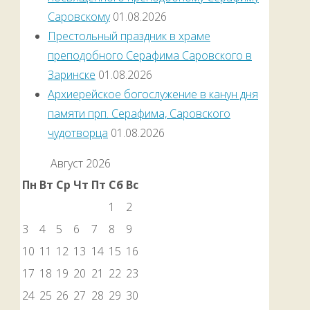
Саровскому
01.08.2026
Престольный праздник в храме
преподобного Серафима Саровского в
Заринске
01.08.2026
Архиерейское богослужение в канун дня
памяти прп. Серафима, Саровского
чудотворца
01.08.2026
Август 2026
Пн
Вт
Ср
Чт
Пт
Сб
Вс
1
2
3
4
5
6
7
8
9
10
11
12
13
14
15
16
17
18
19
20
21
22
23
24
25
26
27
28
29
30