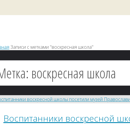
вная
Записи с метками "воскресная школа"
Метка:
воскресная школа
Воспитанники воскресной шк