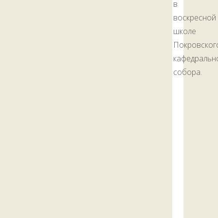
в
воскресной
школе
Покровског
кафедральн
собора.