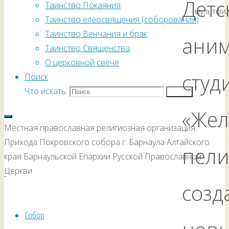
Детс
Таинство Покаяния
мультфи
Таинство елеосвящения (соборования)
Таинство Венчания и брак
ани
Таинство Священства
О церковной свече
студ
Поиск
Что искать:
Поиск
«Же
Местная православная религиозная организация
Прихода Покровского собора г. Барнаула Алтайского
пели
края Барнаульской Епархии Русской Православной
Церкви
созд
Собор