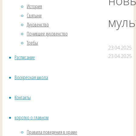
нов
История
Святыни
муль
Духовенство
Почившее духовенство
Требы
23.04.2025
23.04.2025
Расписание
Воскресная школа
Контакты
коротко о главном
Правила поведения в храме