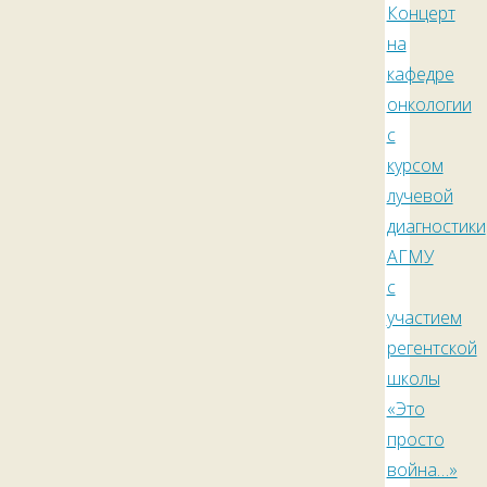
Концерт
на
кафедре
онкологии
с
курсом
лучевой
диагностики
АГМУ
с
участием
регентской
школы
«Это
просто
война…»