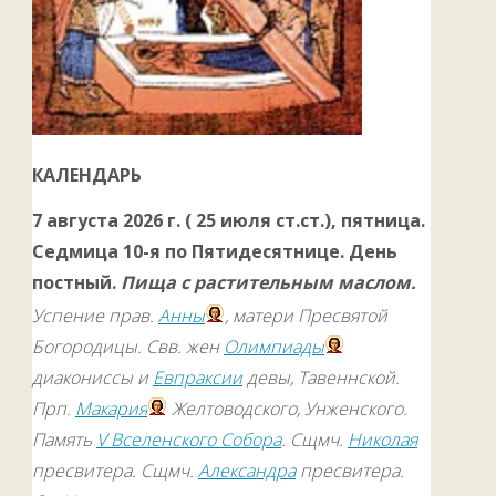
КАЛЕНДАРЬ
7 августа 2026 г. ( 25 июля ст.ст.), пятница.
Седмица 10-я по Пятидесятнице. День
постный.
Пища с растительным маслом.
Успение прав.
Анны
, матери Пресвятой
Богородицы. Свв. жен
Олимпиады
диакониссы и
Евпраксии
девы, Тавеннской.
Прп.
Макария
Желтоводского, Унженского.
Память
V Вселенского Собора
. Сщмч.
Николая
пресвитера. Сщмч.
Александра
пресвитера.