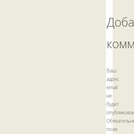
Доба
ком
Ваш
адрес
email
не
будет
опубликован
Обязательн
поля