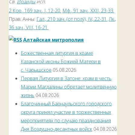
Св.
Ираиды
исп.
2 Кор., 169 зач., I, 12-20.
Мф., 91 зач., XXII, 23-33.
Прав. Анны:
Гал., 210 зач. (от полу́), IV, 22-31.
Лк.,
36 зач., VIII, 16-21.
Алтайская митрополия
Божественная литургия в храме
Казанской иконы Божией Матери в
с. Чарышское
05.08.2026
Первая Литургия в Затоне: храм в честь
Марии Магдалины обретает молитвенную
жизнь
04.08.2026
Благочинный Барнаульского городского
округа принял участие в торжественных
мероприятиях по случаю празднования
Дня Воздушно-десантных войск
04.08.2026