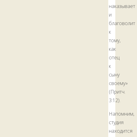
наказывает
и
благоволит
к
тому,
как
отец
к
сыну
своему»
(Притч.
3:12).
Напомним,
студия
находится