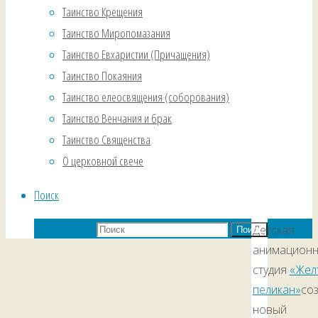
Таинство Крещения
Таинство Миропомазания
Таинство Евхаристии (Причащения)
Таинство Покаяния
Таинство елеосвящения (соборования)
Таинство Венчания и брак
Таинство Священства
О церковной свече
Поиск
Что искать:
Детская
Поиск
анимацион
студия
«Жел
пеликан»
со
новый