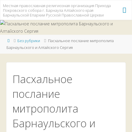
Перейти
Местная православная религиозная организация Прихода
Покровского собора г. Барнаула Алтайского края
к
Барнаульской Епархии Русской Православной Церкви
содержимому
Главная
Без рубрики
Пасхальное послание митрополита
Барнаульского и Алтайского Сергия
Пасхальное
послание
митрополита
Барнаульского и