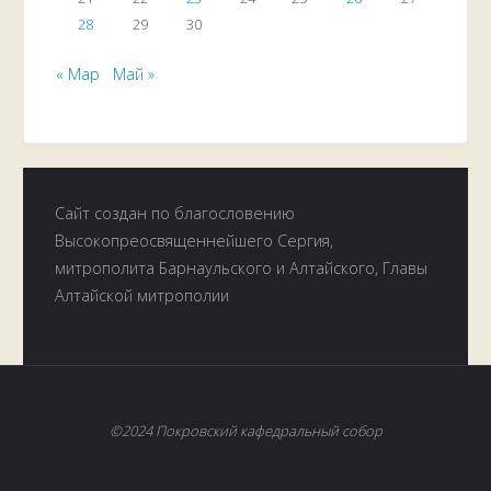
28
29
30
« Мар
Май »
Сайт создан по благословению
Высокопреосвященнейшего Сергия,
митрополита Барнаульского и Алтайского, Главы
Алтайской митрополии
©2024 Покровский кафедральный собор