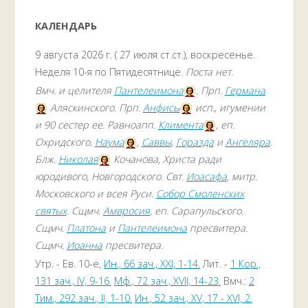
КАЛЕНДАРЬ
9 августа 2026 г. ( 27 июля ст.ст.), воскресенье.
Неделя 10-я по Пятидесятнице.
Поста нет.
Вмч. и целителя
Пантелеимона
. Прп.
Германа
Аляскинского. Прп.
Анфисы
исп., игумении
и 90 сестер ее. Равноапп.
Климента
, еп.
Охридского,
Наума
,
Саввы
,
Горазда
и
Ангеляра
.
Блж.
Николая
Кочанова, Христа ради
юродивого, Новгородского. Свт.
Иоасафа
, митр.
Московского и всея Руси.
Собор Смоленских
святых
. Сщмч.
Амвросия
, еп. Сарапульского.
Сщмч.
Платона
и
Пантелеимона
пресвитера.
Сщмч.
Иоанна
пресвитера.
Утр. - Ев. 10-е,
Ин., 66 зач., XXI, 1-14.
Лит. -
1 Кор.,
131 зач., IV, 9-16.
Мф., 72 зач., XVII, 14-23.
Вмч.:
2
Тим., 292 зач., II, 1-10.
Ин., 52 зач., XV, 17 - XVI, 2.