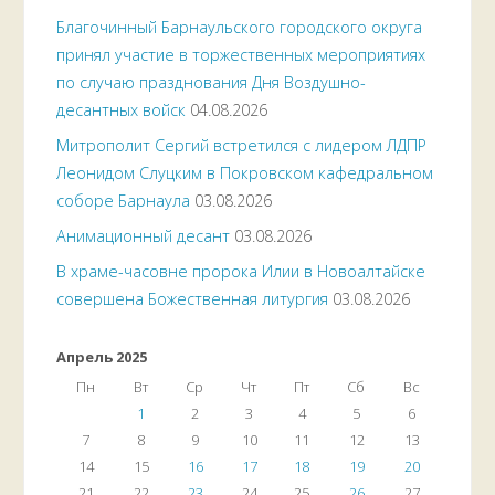
Благочинный Барнаульского городского округа
принял участие в торжественных мероприятиях
по случаю празднования Дня Воздушно-
десантных войск
04.08.2026
Митрополит Сергий встретился с лидером ЛДПР
Леонидом Слуцким в Покровском кафедральном
соборе Барнаула
03.08.2026
Анимационный десант
03.08.2026
В храме-часовне пророка Илии в Новоалтайске
совершена Божественная литургия
03.08.2026
Апрель 2025
Пн
Вт
Ср
Чт
Пт
Сб
Вс
1
2
3
4
5
6
7
8
9
10
11
12
13
14
15
16
17
18
19
20
21
22
23
24
25
26
27