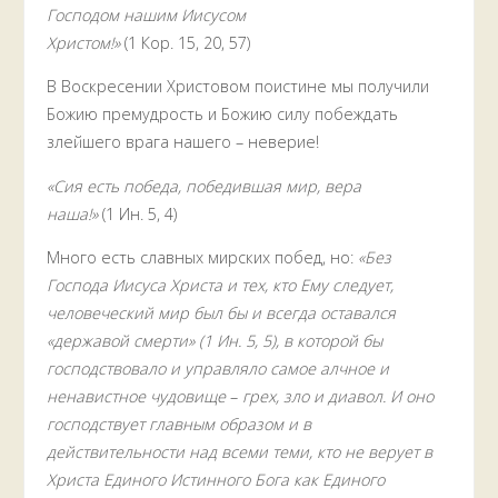
Господом нашим Иисусом
Христом!»
(1 Кор. 15, 20, 57)
В Воскресении Христовом поистине мы получили
Божию премудрость и Божию силу побеждать
злейшего врага нашего – неверие!
«Сия есть победа, победившая мир, вера
наша!»
(1 Ин. 5, 4)
Много есть славных мирских побед, но:
«Без
Господа Иисуса Христа и тех, кто Ему следует,
человеческий мир был бы и всегда оставался
«державой смерти»
(1
Ин.
5,
5), в которой бы
господствовало и управляло самое алчное и
ненавистное чудовище
–
грех, зло и диавол. И оно
господствует главным образом и в
действительности над всеми теми, кто не верует в
Христа Единого Истинного Бога как Единого