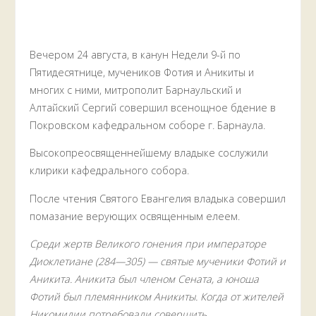
Вечером 24 августа, в канун Недели 9-й по
Пятидесятнице, мучеников Фотия и Аникиты и
многих с ними, митрополит Барнаульский и
Алтайский Сергий совершил всенощное бдение в
Покровском кафедральном соборе г. Барнаула.
Высокопреосвященнейшему владыке сослужили
клирики кафедрального собора.
После чтения Святого Евангелия владыка совершил
помазание верующих освященным елеем.
Среди жертв Великого гонения при императоре
Диоклетиане (284—305) — святые мученики Фотий и
Аникита. Аникита был членом Сената, а юноша
Фотий был племянником Аникиты. Когда от жителей
Никомидии потребовали совершить