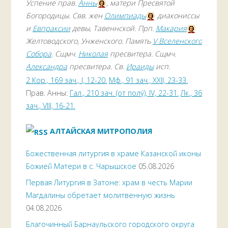
Успение прав.
Анны
, матери Пресвятой
Богородицы. Свв. жен
Олимпиады
диакониссы
и
Евпраксии
девы, Тавеннской. Прп.
Макария
Желтоводского, Унженского. Память
V Вселенского
Собора
. Сщмч.
Николая
пресвитера. Сщмч.
Александра
пресвитера. Св.
Ираиды
исп.
2 Кор., 169 зач., I, 12-20.
Мф., 91 зач., XXII, 23-33.
Прав. Анны:
Гал., 210 зач. (от полу́), IV, 22-31.
Лк., 36
зач., VIII, 16-21.
АЛТАЙСКАЯ МИТРОПОЛИЯ
Божественная литургия в храме Казанской иконы
Божией Матери в с. Чарышское
05.08.2026
Первая Литургия в Затоне: храм в честь Марии
Магдалины обретает молитвенную жизнь
04.08.2026
Благочинный Барнаульского городского округа