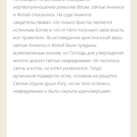
жертвоприношение римским богам, святые Аникита
и Фотий отказались. На суде Аникита
свидетельствовал, что только Христос является
истинным Богом и что от Него получают свою власть
все правители. За исповедание христианской веры
святые Аникита и Фотий были преданы
всевозможным казням, но Господь для утверждения
многих хранил святых невредимыми. Их пытались
сжечь в котле, но котел развалился. Тогда
мучеников подвергли огню, положив на решетки.
Святые отдали души Богу, но их тела остались
невредимыми и были сокрыты единоверцами.