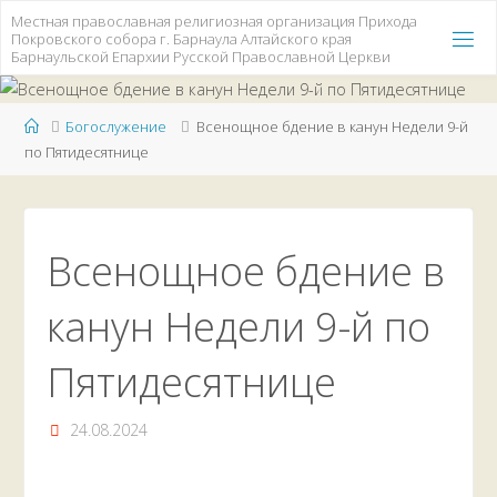
Местная православная религиозная организация Прихода
Покровского собора г. Барнаула Алтайского края
Барнаульской Епархии Русской Православной Церкви
Богослужение
Всенощное бдение в канун Недели 9-й
по Пятидесятнице
Всенощное бдение в
канун Недели 9-й по
Пятидесятнице
24.08.2024