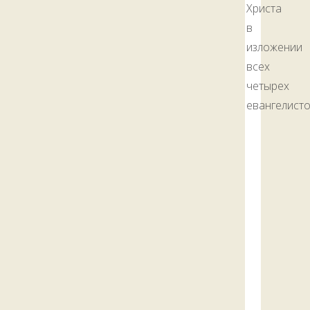
Христа
в
изложении
всех
четырех
евангелисто