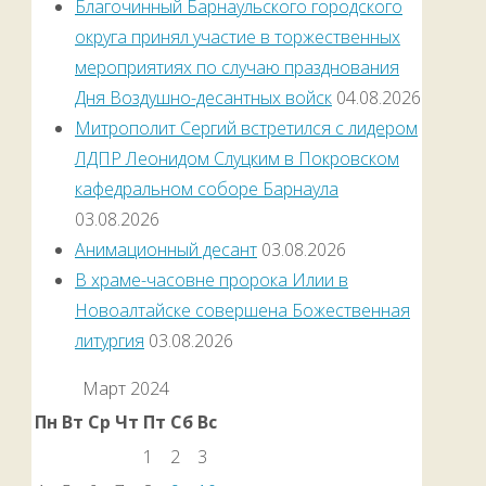
Благочинный Барнаульского городского
округа принял участие в торжественных
мероприятиях по случаю празднования
Дня Воздушно-десантных войск
04.08.2026
Митрополит Сергий встретился с лидером
ЛДПР Леонидом Слуцким в Покровском
кафедральном соборе Барнаула
03.08.2026
Анимационный десант
03.08.2026
В храме-часовне пророка Илии в
Новоалтайске совершена Божественная
литургия
03.08.2026
Март 2024
Пн
Вт
Ср
Чт
Пт
Сб
Вс
1
2
3