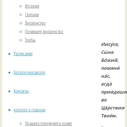
История
Святыни
Духовенство
Почившее духовенство
Требы
Иису́се,
Сы́не
Расписание
Бо́жий,
помяни́
Воскресная школа
на́с,
егда́
Контакты
прии́деши
во
Ца́рствии
коротко о главном
Твое́м.
Правила поведения в храме