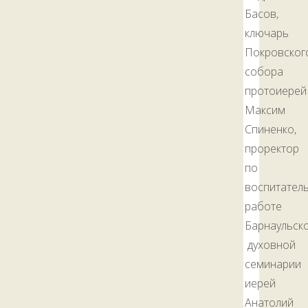
Басов,
ключарь
Покровског
собора
протоиерей
Максим
Спиненко,
проректор
по
воспитател
работе
Барнаульск
духовной
семинарии
иерей
Анатолий