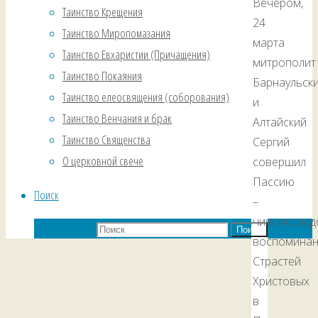
Вечером,
Таинство Крещения
24
Таинство Миропомазания
марта
Таинство Евхаристии (Причащения)
митрополит
Таинство Покаяния
Барнаульск
Таинство елеосвящения (соборования)
и
Таинство Венчания и брак
Алтайский
Таинство Священства
Сергий
О церковной свече
совершил
Пассию
Поиск
–
чинопослед
Что искать:
Поиск
воспомина
Страстей
Христовых
в