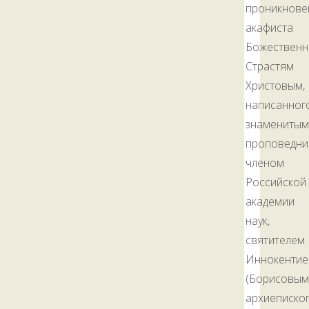
проникнове
акафиста
Божествен
Страстям
Христовым,
написанног
знаменитым
проповедни
членом
Российской
академии
наук,
святителем
Иннокенти
(Борисовым)
архиеписко