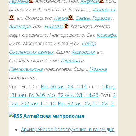
Германа
Аляскинского. Прп.
Анфисы
исп.,
игумении и 90 сестер ее. Равноапп.
Климента
, еп. Охридского,
Наума
,
Саввы
,
Горазда
и
Ангеляра
. Блж.
Николая
Кочанова, Христа
ради юродивого, Новгородского. Свт.
Иоасафа
,
митр. Московского и всея Руси.
Собор
Смоленских святых
. Сщмч.
Амвросия
, еп.
Сарапульского. Сщмч.
Платона
и
Пантелеимона
пресвитера. Сщмч.
Иоанна
пресвитера.
Утр. - Ев. 10-е,
Ин., 66 зач., XXI, 1-14.
Лит. -
1 Кор.,
131 зач., IV, 9-16.
Мф., 72 зач., XVII, 14-23.
Вмч.:
2
Тим., 292 зач., II, 1-10.
Ин., 52 зач., XV, 17 - XVI, 2.
Алтайская митрополия
Архиерейское богослужение в канун дня