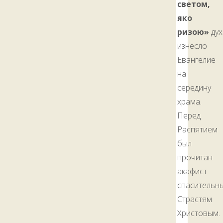
светом,
яко
ризою»
дух
изнесло
Евангелие
на
середину
храма.
Перед
Распятием
был
прочитан
акафист
спасительн
Страстям
Христовым.