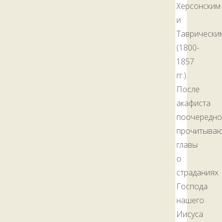
Херсонским
и
Таврически
(1800-
1857
гг.).
После
акафиста
поочередно
прочитываю
главы
о
страданиях
Господа
нашего
Иисуса