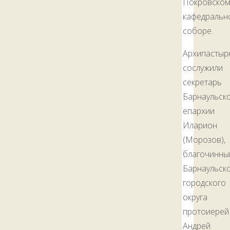
Покровско
кафедральн
соборе.
Архипасты
сослужили
секретарь
Барнаульск
епархии
Иларион
(Морозов),
благочинны
Барнаульск
городского
округа
протоиерей
Андрей