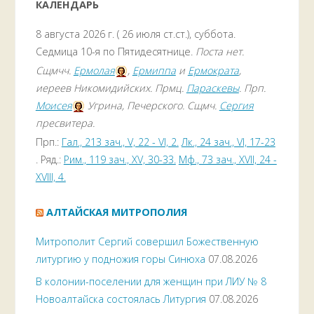
КАЛЕНДАРЬ
8 августа 2026 г. ( 26 июля ст.ст.), суббота.
Седмица 10-я по Пятидесятнице.
Поста нет.
Сщмчч.
Ермолая
,
Ермиппа
и
Ермократа
,
иереев Никомидийских. Прмц.
Параскевы
. Прп.
Моисея
Угрина, Печерского. Сщмч.
Сергия
пресвитера.
Прп.:
Гал., 213 зач., V, 22 - VI, 2.
Лк., 24 зач., VI, 17-23
. Ряд.:
Рим., 119 зач., XV, 30-33.
Мф., 73 зач., XVII, 24 -
XVIII, 4.
АЛТАЙСКАЯ МИТРОПОЛИЯ
Митрополит Сергий совершил Божественную
литургию у подножия горы Синюха
07.08.2026
В колонии-поселении для женщин при ЛИУ № 8
Новоалтайска состоялась Литургия
07.08.2026