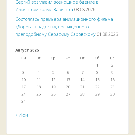
Сергий возглавил всенощное бдение в
Ильинском храме Заринска
03.08.2026
Состоялась премьера анимационного фильма
«Дорога в радость», посвященного
преподобному Серафиму Саровскому
01.08.2026
Август 2026
Пн
Вт
Ср
Чт
Пт
Сб
Вс
1
2
3
4
5
6
7
8
9
10
11
12
13
14
15
16
17
18
19
20
21
22
23
24
25
26
27
28
29
30
31
« Июн