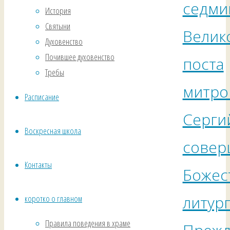
седми
История
Святыни
Велик
Духовенство
Почившее духовенство
поста
Требы
митро
Расписание
Серги
Воскресная школа
совер
Контакты
Божес
литур
коротко о главном
Правила поведения в храме