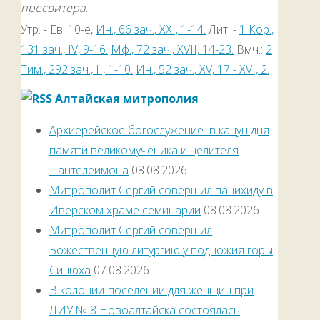
пресвитера.
Утр. - Ев. 10-е,
Ин., 66 зач., XXI, 1-14.
Лит. -
1 Кор.,
131 зач., IV, 9-16.
Мф., 72 зач., XVII, 14-23.
Вмч.:
2
Тим., 292 зач., II, 1-10.
Ин., 52 зач., XV, 17 - XVI, 2.
Алтайская митрополия
Архиерейское богослужение в канун дня
памяти великомученика и целителя
Пантелеимона
08.08.2026
Митрополит Сергий совершил панихиду в
Иверском храме семинарии
08.08.2026
Митрополит Сергий совершил
Божественную литургию у подножия горы
Синюха
07.08.2026
В колонии-поселении для женщин при
ЛИУ № 8 Новоалтайска состоялась