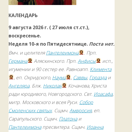
КАЛЕНДАРЬ
9 августа 2026 г. ( 27 июля ст.ст.),
воскресенье.
Неделя 10-я по Пятидесятнице.
Поста нет.
Вмч. и целителя
Пантелеимона
. Прп.
Германа
Аляскинского. Прп.
Анфисы
исп.,
игумении и 90 сестер ее. Равноапп.
Климента
, еп. Охридского,
Наума
,
Саввы
,
Горазда
и
Ангеляра
. Блж.
Николая
Кочанова, Христа
ради юродивого, Новгородского. Свт.
Иоасафа
,
митр. Московского и всея Руси.
Собор
Смоленских святых
. Сщмч.
Амвросия
, еп.
Сарапульского. Сщмч.
Платона
и
Пантелеимона
пресвитера. Сщмч.
Иоанна