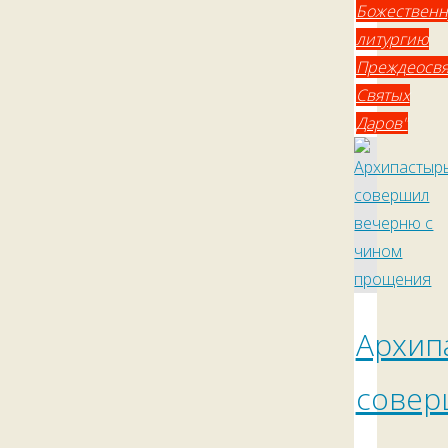
Божествен
литургию
Преждеосв
Святых
Даров"
Архип
совер