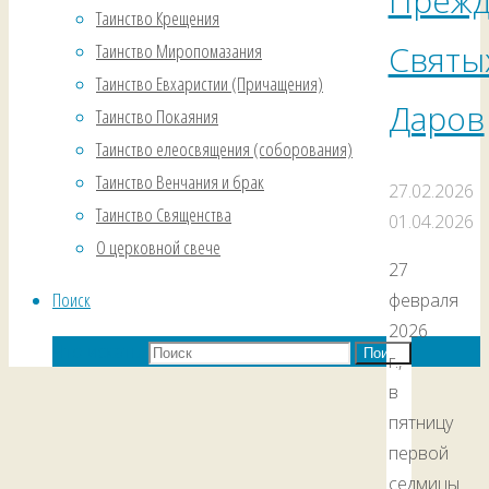
Прежд
Таинство Крещения
Святы
Таинство Миропомазания
Таинство Евхаристии (Причащения)
Даров
Таинство Покаяния
Таинство елеосвящения (соборования)
Таинство Венчания и брак
27.02.2026
Таинство Священства
01.04.2026
О церковной свече
27
Поиск
февраля
2026
Что искать:
Поиск
г.,
в
пятницу
первой
седмицы