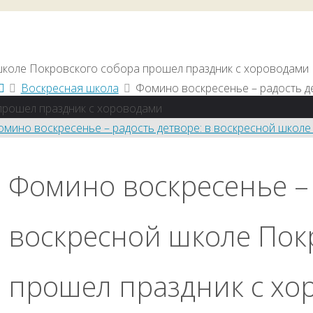
Воскресная школа
Фомино воскресенье – радость д
прошел праздник с хороводами
Фомино воскресенье – 
воскресной школе Пок
прошел праздник с хо