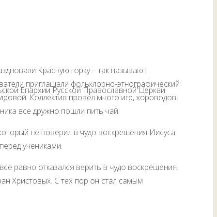
здновали Красную горку – так называют
аватели приглашали фольклорно-этнографический
льской Епархии Русской Православной Церкви
ровой. Коллектив провел много игр, хороводов,
дника все дружно пошли пить чай.
который не поверил в чудо воскрешения Иисуса
 перед учениками.
все равно отказался верить в чудо воскрешения.
ан Христовых. С тех пор он стал самым