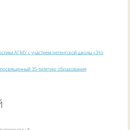
остики АГМУ с участием регентской школы «Это
, посвященный 35-тилетию образования
й
ля помечены
*