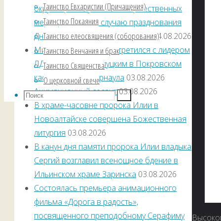
Таинство Евхаристии (Причащения)
округа принял участие в торжественных
Таинство Покаяния
мероприятиях по случаю празднования
Таинство елеосвящения (соборования)
Дня Воздушно-десантных войск
04.08.2026
Митрополит Сергий встретился с лидером
Таинство Венчания и брак
ЛДПР Леонидом Слуцким в Покровском
Таинство Священства
кафедральном Барнаула
03.08.2026
О церковной свече
Анимационный десант
03.08.2026
В храме-часовне пророка Илии в
Новоалтайске совершена Божественная
литургия
03.08.2026
В канун дня памяти пророка Илии владыка
Сергий возглавил всенощное бдение в
Ильинском храме Заринска
03.08.2026
Состоялась премьера анимационного
фильма «Дорога в радость»,
посвященного преподобному Серафиму
Высокоп