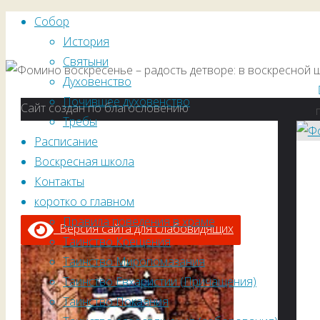
Собор
История
Святыни
Духовенство
Почившее духовенство
Сайт создан по благословению
Требы
Расписание
Воскресная школа
Контакты
коротко о главном
Правила поведения в храме
Версия сайта для слабовидящих
Таинство Крещения
Таинство Миропомазания
Таинство Евхаристии (Причащения)
Таинство Покаяния