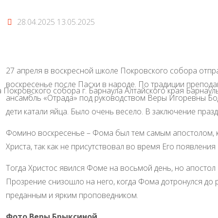
28.04.2025
13.05.2025
27 апреля в воскресной школе Покровского собора отпра
воскресенье после Пасхи в народе. По традиции препод
 Покровского собора г. Барнаула Алтайского края Барнау
ансамбль «Отрада» под руководством Веры Игоревны Бод
дети катали яйца. Было очень весело. В заключение праз
Фомино воскресенье – Фома был тем самым апостолом, 
Христа, так как не присутствовал во время Его появления
Тогда Христос явился Фоме на восьмой день, но апостол 
Прозрение снизошло на него, когда Фома дотронулся до р
преданным и ярким проповедником.
Фото Веры Брыксиной