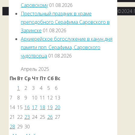
Саровскому
01.08.2026
©2024 
Престольный праздник в храме
преподобного Серафима Саровского в
Заринске
01.08.2026
Архиерейское богослужение в канун дня
памяти прп. Серафима, Саровского
чудотворца
01.08.2026
Апрель 2025
Пн
Вт
Ср
Чт
Пт
Сб
Вс
1
2
3
4
5
6
7
8
9
10
11
12
13
14
15
16
17
18
19
20
21
22
23
24
25
26
27
28
29
30