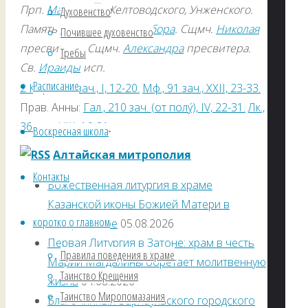
Прп.
Макария
Желтоводского, Унженского.
Духовенство
Память
V Вселенского Собора
. Сщмч.
Николая
Почившее духовенство
пресвитера. Сщмч.
Александра
пресвитера.
Требы
Св.
Ираиды
исп.
Расписание
2 Кор., 169 зач., I, 12-20.
Мф., 91 зач., XXII, 23-33.
Прав. Анны:
Гал., 210 зач. (от полу́), IV, 22-31.
Лк.,
36 зач., VIII, 16-21.
Воскресная школа
Алтайская митрополия
Контакты
Божественная литургия в храме
Казанской иконы Божией Матери в
коротко о главном
с. Чарышское
05.08.2026
Первая Литургия в Затоне: храм в честь
Правила поведения в храме
Марии Магдалины обретает молитвенную
Таинство Крещения
жизнь
04.08.2026
Таинство Миропомазания
Благочинный Барнаульского городского