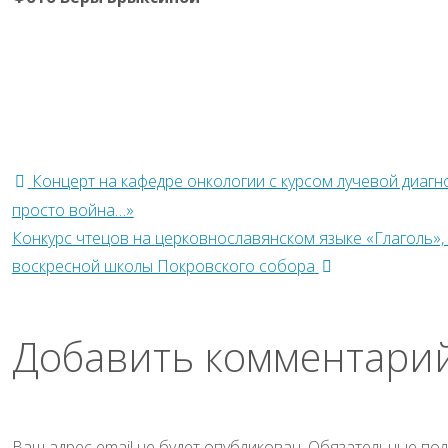
Концерт на кафедре онкологии с курсом лучевой диагн
просто война…»
Конкурс чтецов на церковнославянском языке «Глаголь»
воскресной школы Покровского собора
Добавить комментари
Ваш адрес email не будет опубликован.
Обязательные по