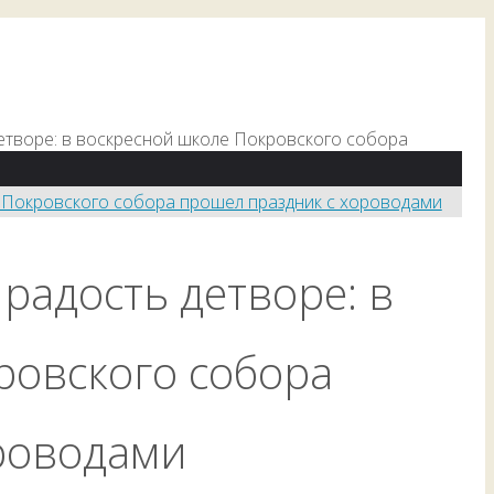
етворе: в воскресной школе Покровского собора
радость детворе: в
ровского собора
роводами