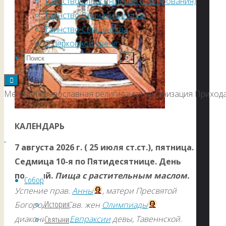
Таинство елеосвящения (соборования)
Таинство Венчания и брак
Таинство Священства
О церковной свече
Местная православная религиозная организация Прихода
КАЛЕНДАРЬ
7 августа 2026 г. ( 25 июля ст.ст.), пятница.
Седмица 10-я по Пятидесятнице. День
постный.
Пища с растительным маслом.
Собор
Успение прав.
Анны
, матери Пресвятой
История
Богородицы. Свв. жен
Олимпиады
диакониссы и
Евпраксии
девы, Тавеннской.
Святыни